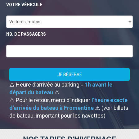
VOTRE VÉHICULE
NB. DE PASSAGERS
⚠️ Heure d’arrivée au parking =
1h avant le
départ du bateau
⚠️
⚠️ Pour le retour, merci d’indiquer
l’heure exacte
d'arrivée du bateau à Fromentine
⚠️ (voir billets
de bateau, important pour les navettes)
NOS TARIFS D'HIVERNAGE