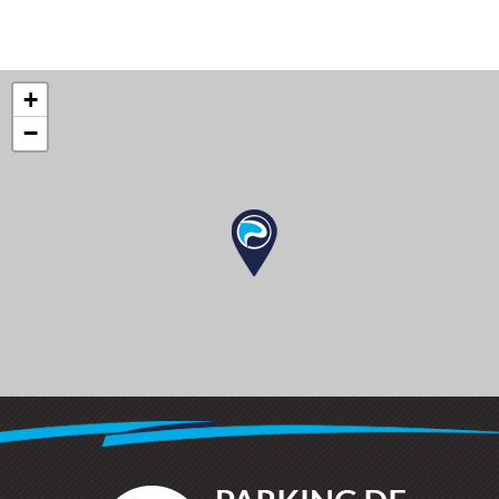
+
−
Leaflet