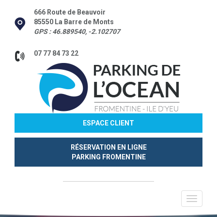
666 Route de Beauvoir
85550 La Barre de Monts
GPS : 46.889540, -2.102707
07 77 84 73 22
ESPACE CLIENT
RÉSERVATION EN LIGNE
PARKING FROMENTINE
Toggle
navigati